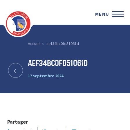
MENU
Accueil
aef34bc0fd51061d
aef34bc0fd51061d
17 septembre 2024
Partager