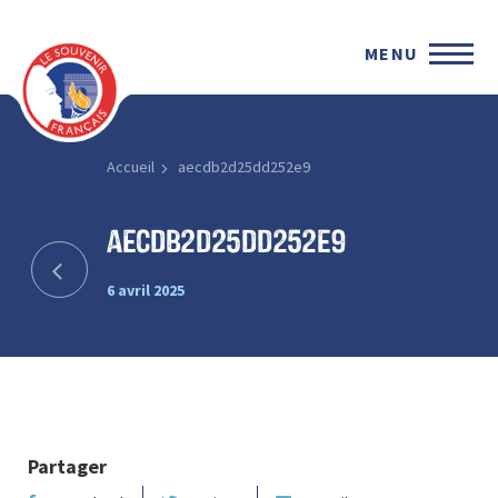
MENU
Accueil
aecdb2d25dd252e9
aecdb2d25dd252e9
6 avril 2025
Partager