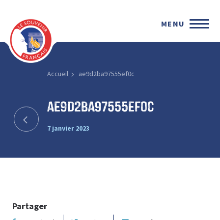
MENU
Accueil
ae9d2ba97555ef0c
ae9d2ba97555ef0c
7 janvier 2023
Partager