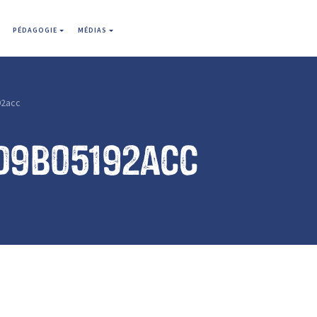
PÉDAGOGIE
MÉDIAS
2acc
d9b05192acc