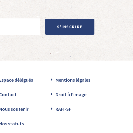
S'INSCRIRE
Espace délégués
Mentions légales
Contact
Droit à l’image
Nous soutenir
RAFI-SF
Nos statuts