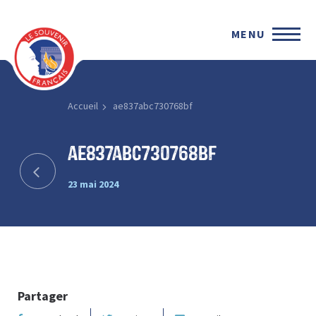
MENU
Accueil
ae837abc730768bf
ae837abc730768bf
23 mai 2024
Partager