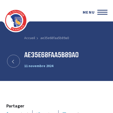
MENU
Accueil
ae35e68faa5b89a0
ae35e68faa5b89a0
11 novembre 2024
Partager