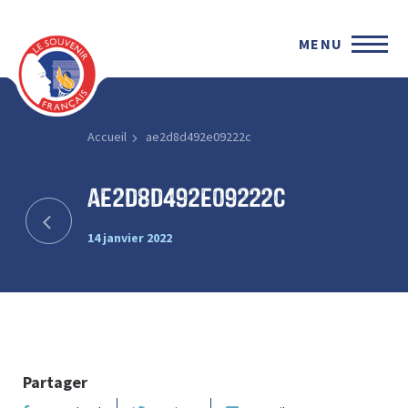
MENU
Accueil
ae2d8d492e09222c
ae2d8d492e09222c
14 janvier 2022
Partager