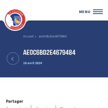
MENU
Accueil
ae0c6bd2e4679484
ae0c6bd2e4679484
18 avril 2024
Partager