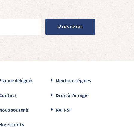
S'INSCRIRE
Espace délégués
Mentions légales
Contact
Droit à l’image
Nous soutenir
RAFI-SF
Nos statuts