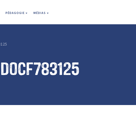
PÉDAGOGIE
MÉDIAS
3125
7d0cf783125