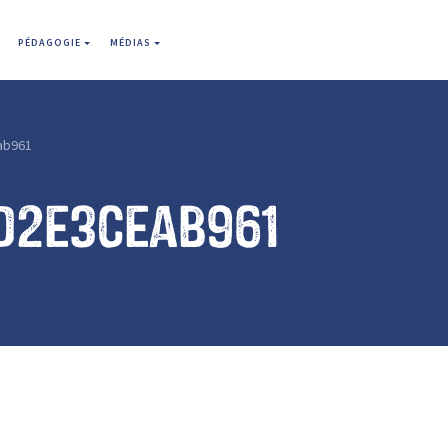
PÉDAGOGIE
MÉDIAS
ab961
d2e3ceab961