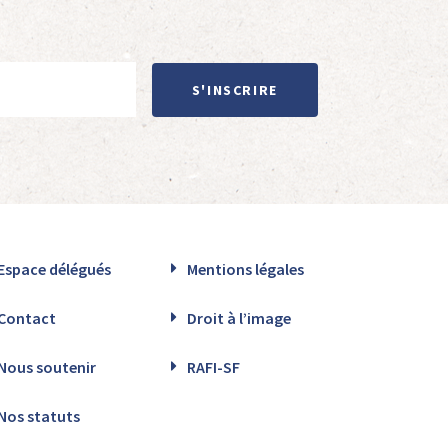
S'INSCRIRE
Espace délégués
Mentions légales
Contact
Droit à l’image
Nous soutenir
RAFI-SF
Nos statuts