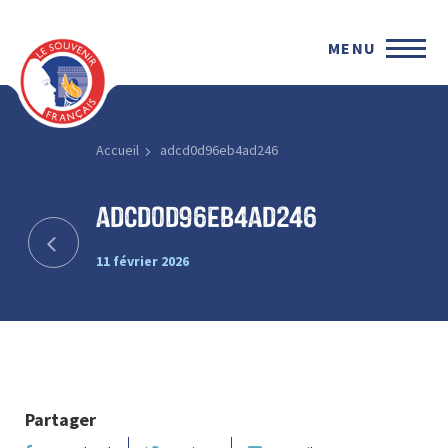
MENU
Accueil
adcd0d96eb4ad246
adcd0d96eb4ad246
11 février 2026
Partager