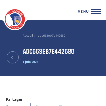
MENU
Accueil
adc663eb7e442680
adc663eb7e442680
1 juin 2024
Partager