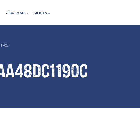
PÉDAGOGIE
MÉDIAS
190c
aa48dc1190c