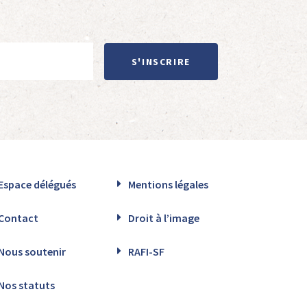
S'INSCRIRE
Espace délégués
Mentions légales
Contact
Droit à l’image
Nous soutenir
RAFI-SF
Nos statuts