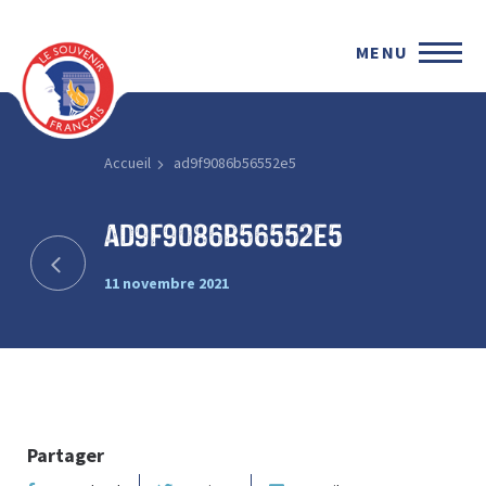
MENU
Accueil
ad9f9086b56552e5
ad9f9086b56552e5
11 novembre 2021
Partager