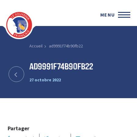
MENU
Accueil
ad9991f74b90fb22
ad9991f74b90fb22
27 octobre 2022
Partager