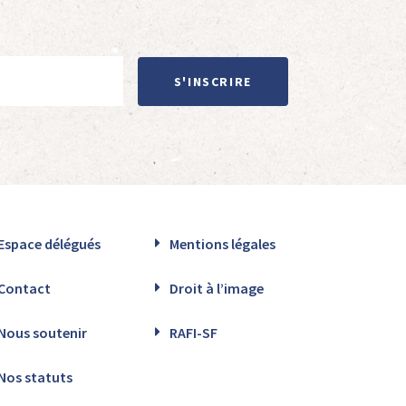
S'INSCRIRE
Espace délégués
Mentions légales
Contact
Droit à l’image
Nous soutenir
RAFI-SF
Nos statuts