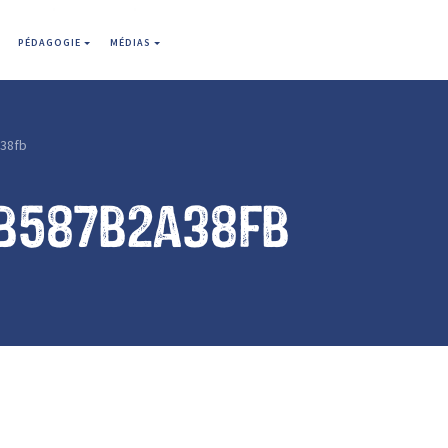
PÉDAGOGIE
MÉDIAS
38fb
b587b2a38fb