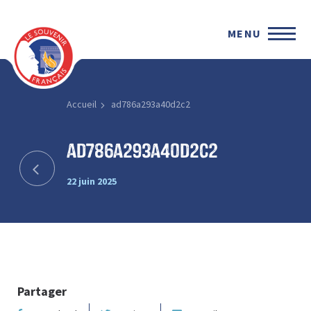
MENU
Accueil
ad786a293a40d2c2
ad786a293a40d2c2
22 juin 2025
Partager