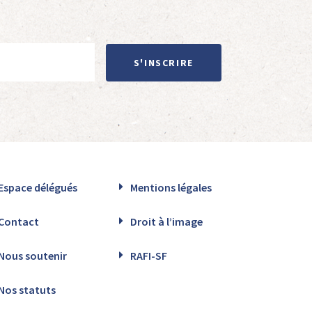
S'INSCRIRE
Espace délégués
Mentions légales
Contact
Droit à l’image
Nous soutenir
RAFI-SF
Nos statuts