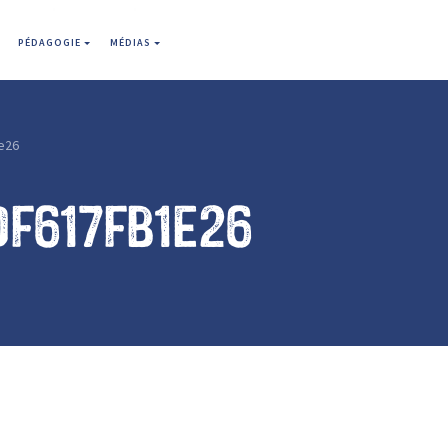
PÉDAGOGIE
MÉDIAS
e26
df617fb1e26