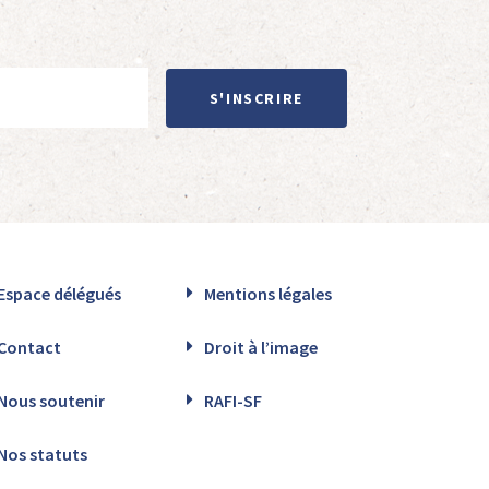
S'INSCRIRE
Espace délégués
Mentions légales
Contact
Droit à l’image
Nous soutenir
RAFI-SF
Nos statuts