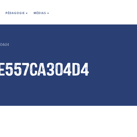
PÉDAGOGIE
MÉDIAS
04d4
e557ca304d4