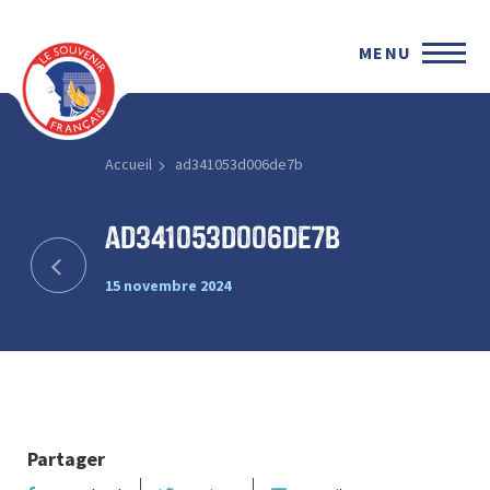
MENU
Accueil
ad341053d006de7b
ad341053d006de7b
15 novembre 2024
Partager