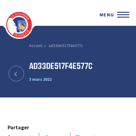
MENU
Accueil
ad33de517f4e577c
ad33de517f4e577c
3 mars 2022
Partager