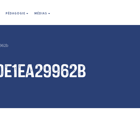
PÉDAGOGIE
MÉDIAS
962b
0e1ea29962b