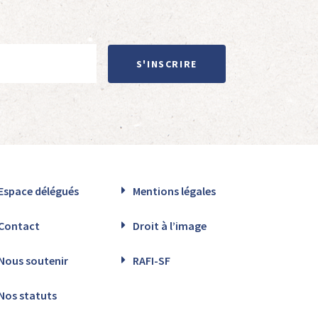
S'INSCRIRE
Espace délégués
Mentions légales
Contact
Droit à l’image
Nous soutenir
RAFI-SF
Nos statuts