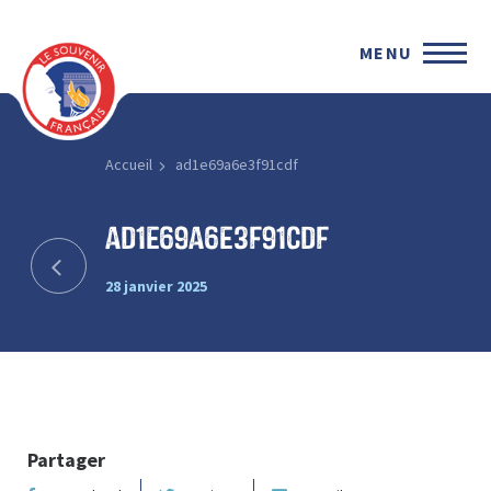
MENU
Accueil
ad1e69a6e3f91cdf
ad1e69a6e3f91cdf
28 janvier 2025
Partager