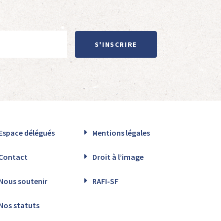
S'INSCRIRE
Espace délégués
Mentions légales
Contact
Droit à l’image
Nous soutenir
RAFI-SF
Nos statuts