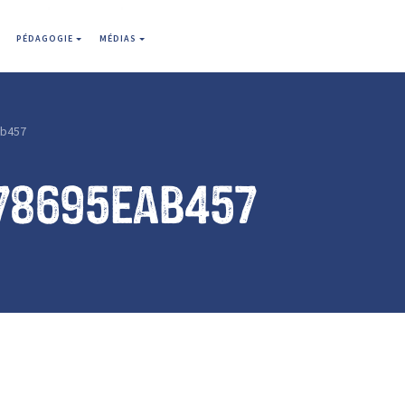
PÉDAGOGIE
MÉDIAS
b457
78695eab457