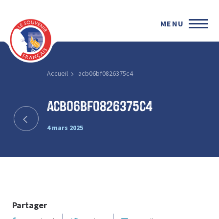
MENU
Accueil
acb06bf0826375c4
acb06bf0826375c4
4 mars 2025
Partager