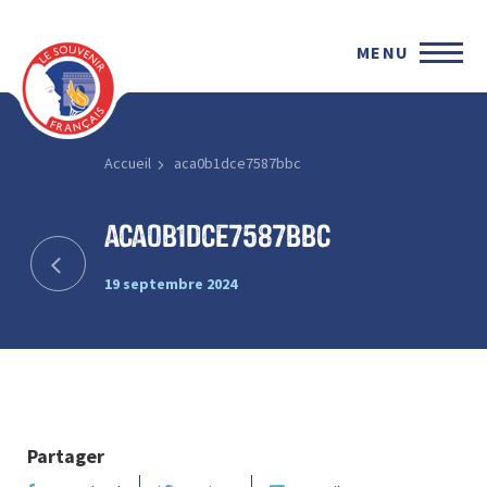
MENU
Accueil
aca0b1dce7587bbc
aca0b1dce7587bbc
19 septembre 2024
Partager