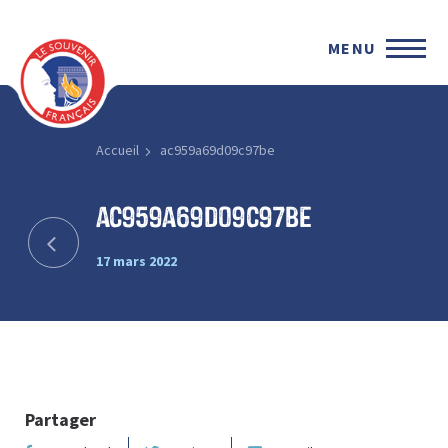
MENU
Accueil
ac959a69d09c97be
ac959a69d09c97be
17 mars 2022
Partager