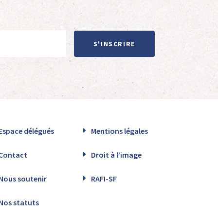
S'INSCRIRE
Espace délégués
Mentions légales
Contact
Droit à l’image
Nous soutenir
RAFI-SF
Nos statuts