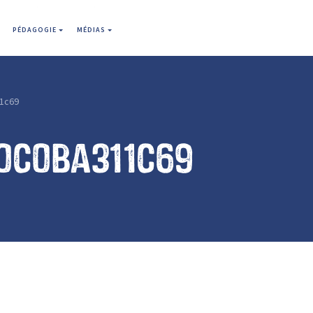
PÉDAGOGIE
MÉDIAS
1c69
0c0ba311c69