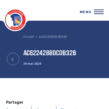
MENU
Accueil
ac6224288dc0b32b
ac6224288dc0b32b
30 mai 2024
Partager