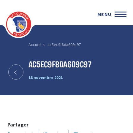
MENU
Accueil
ac5ec9f8da609c97
ac5ec9f8da609c97
18 novembre 2021
Partager