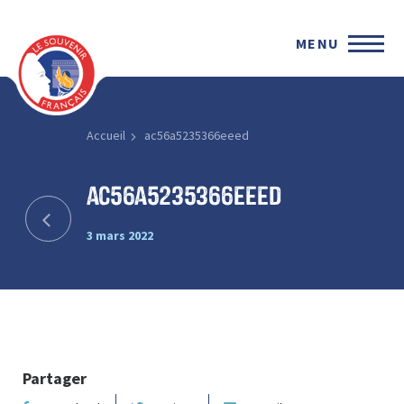
MENU
Accueil
ac56a5235366eeed
ac56a5235366eeed
3 mars 2022
Partager