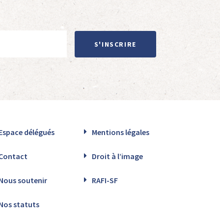
S'INSCRIRE
Espace délégués
Mentions légales
Contact
Droit à l’image
Nous soutenir
RAFI-SF
Nos statuts