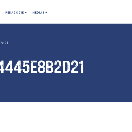
PÉDAGOGIE
MÉDIAS
2d21
4445e8b2d21