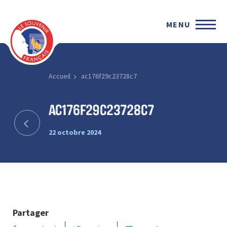
MENU
Accueil
ac176f29c23728c7
ac176f29c23728c7
22 octobre 2024
Partager