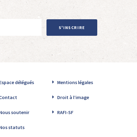
S'INSCRIRE
Espace délégués
Mentions légales
Contact
Droit à l’image
Nous soutenir
RAFI-SF
Nos statuts