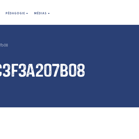
PÉDAGOGIE
MÉDIAS
7b08
c3f3a207b08