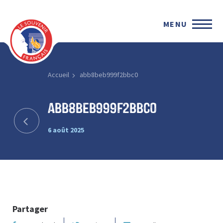
MENU
Accueil
abb8beb999f2bbc0
abb8beb999f2bbc0
6 août 2025
Partager