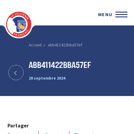
MENU
Accueil
abb411422bba57ef
abb411422bba57ef
28 septembre 2024
Partager