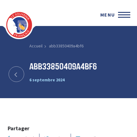
MENU
Accueil
abb33850409a4bf6
abb33850409a4bf6
6 septembre 2024
Partager