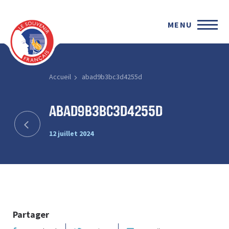
MENU
Accueil
abad9b3bc3d4255d
abad9b3bc3d4255d
12 juillet 2024
Partager