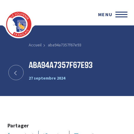
MENU
Accueil
aba94a7357f67e93
aba94a7357f67e93
27 septembre 2024
Partager