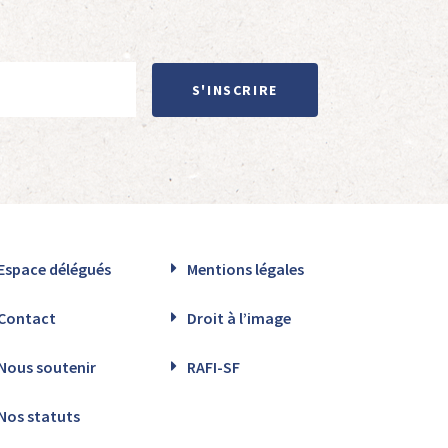
S'INSCRIRE
Espace délégués
Mentions légales
Contact
Droit à l’image
Nous soutenir
RAFI-SF
Nos statuts