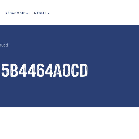
PÉDAGOGIE
MÉDIAS
a0cd
15b4464a0cd