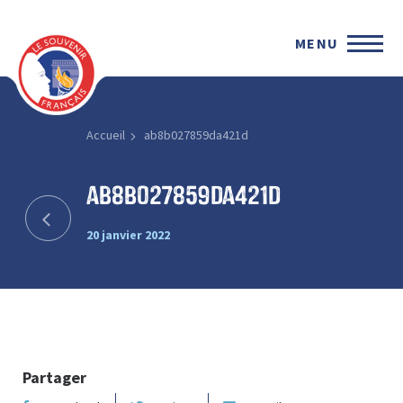
MENU
Accueil
ab8b027859da421d
ab8b027859da421d
20 janvier 2022
Partager