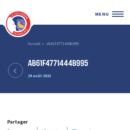
MENU
Accueil
ab61f4771444b995
ab61f4771444b995
29 août 2023
Partager