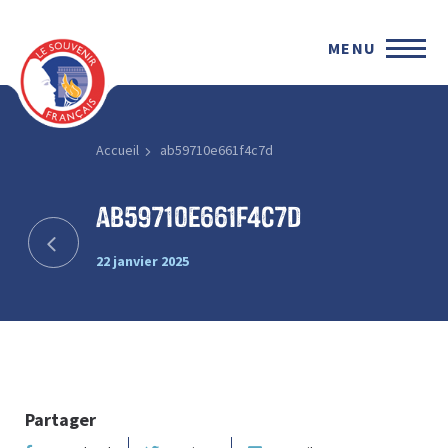
MENU
Accueil
ab59710e661f4c7d
ab59710e661f4c7d
22 janvier 2025
Partager