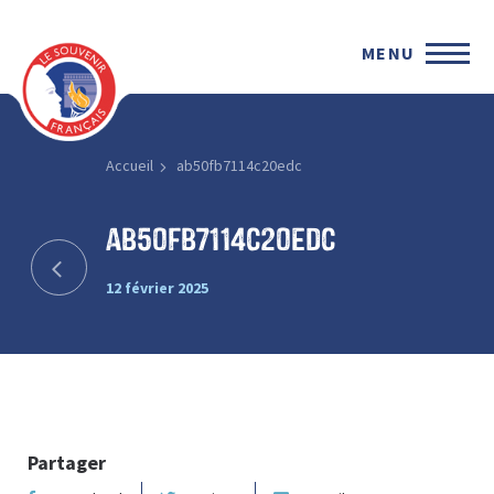
MENU
Accueil
ab50fb7114c20edc
ab50fb7114c20edc
12 février 2025
Partager