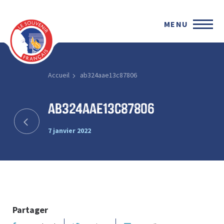
MENU
Accueil
ab324aae13c87806
ab324aae13c87806
7 janvier 2022
Partager