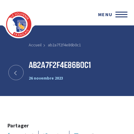
MENU
Accueil
ab2a7f2f4e86b0c1
ab2a7f2f4e86b0c1
26 novembre 2023
Partager