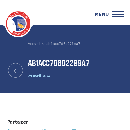
MENU
Accueil
ab1acc7d6d228ba7
ab1acc7d6d228ba7
29 avril 2024
Partager