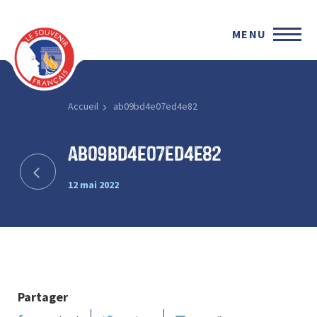
MENU
Accueil
ab09bd4e07ed4e82
ab09bd4e07ed4e82
12 mai 2022
Partager