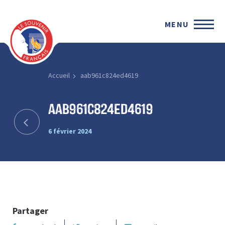
MENU
Accueil
aab961c824ed4619
aab961c824ed4619
6 février 2024
Partager