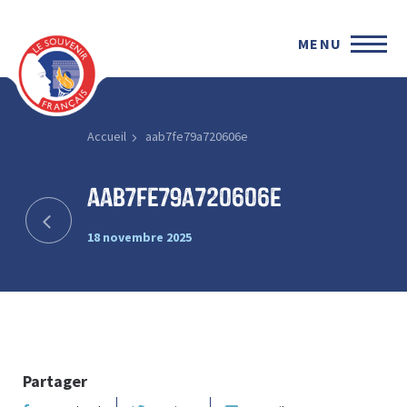
MENU
Accueil
aab7fe79a720606e
aab7fe79a720606e
18 novembre 2025
Partager